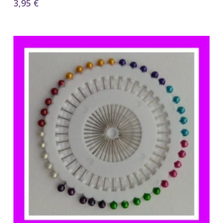
3,95
€