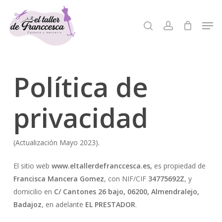
Skip
to
Men
search
account
Close
main
Menu
content
Política de
privacidad
(Actualización Mayo 2023).
El sitio web
www.eltallerdefranccesca.es,
es propiedad de
Francisca Mancera Gomez
, con NIF/CIF
34775692Z
, y
domicilio en
C/ Cantones 26 bajo, 06200, Almendralejo,
Badajoz
, en adelante
EL PRESTADOR
.