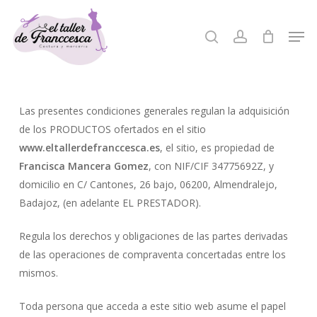
Skip
to
Men
search
account
Close
main
Menu
content
Las presentes condiciones generales regulan la adquisición
de los PRODUCTOS ofertados en el sitio
www.eltallerdefranccesca.es
, el sitio, es propiedad de
Francisca Mancera Gomez
, con NIF/CIF 34775692Z, y
domicilio en C/ Cantones, 26 bajo, 06200, Almendralejo,
Badajoz, (en adelante EL PRESTADOR).
Regula los derechos y obligaciones de las partes derivadas
de las operaciones de compraventa concertadas entre los
mismos.
Toda persona que acceda a este sitio web asume el papel