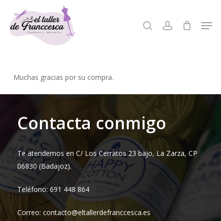
Skip
to
Men
search
account
Close
main
Menu
content
Muchas gracias por su compra.
Contacta conmigo
Te atendemos en C/ Los Cerratos 23 bajo, La Zarza, CP
06830 (Badajoz).
Teléfono: 691 448 864
Correo: contacto@eltallerdefranccesca.es