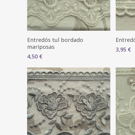
Seleccionar Opciones
Entredós tul bordado
Entred
mariposas
3,95
€
4,50
€