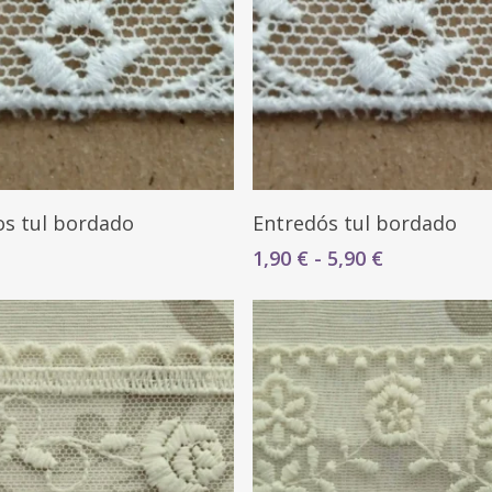
Seleccionar Opciones
Seleccionar Opciones
os tul bordado
Entredós tul bordado
Rango
1,90
€
-
5,90
€
de
precios:
desde
1,90 €
hasta
5,90 €