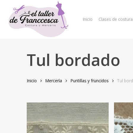
Skip
to
main
Inicio
Clases de costura
content
Tul bordado
Hit enter to search or ESC to close
Inicio
Mercería
Puntillas y fruncidos
Tul bor