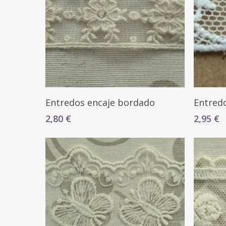
Seleccionar Opciones
Entredos encaje bordado
Entred
2,80
€
2,95
€