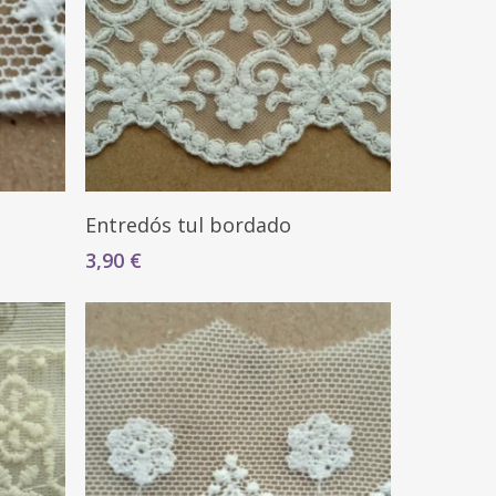
Seleccionar Opciones
Entredós tul bordado
3,90
€