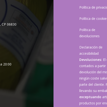
Política de privac
Política de cookie
, CP 06830
Política de
devoluciones
Declaración de
accesibilidad
Devoluciones:
El
 a 20:00
contados a partir 
devolución del mis
ningún coste sal
parte del cliente.
llevando su embala
exceptuando
art
productos por enc