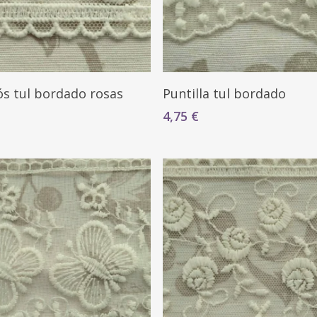
Seleccionar Opciones
Seleccionar Opciones
ós tul bordado rosas
Puntilla tul bordado
4,75
€