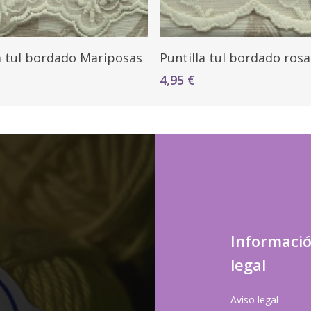
Seleccionar Opciones
Seleccionar Opciones
a tul bordado Mariposas
Puntilla tul bordado rosa
4,95
€
Informaci
legal
Aviso legal