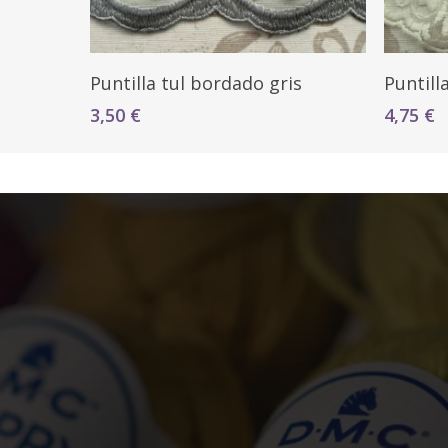
Seleccionar Opciones
Puntilla tul bordado gris
Puntill
3,50
€
4,75
€