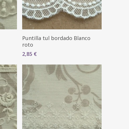
Seleccionar Opciones
Puntilla tul bordado Blanco
roto
2,85
€