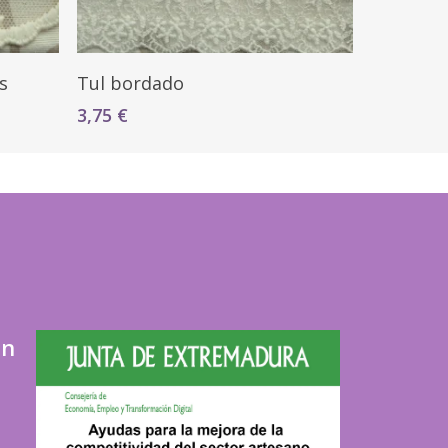
Seleccionar Opciones
s
Tul bordado
3,75
€
ón