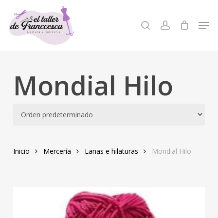
Skip
to
Men
search
account
Close
main
Menu
content
Mondial Hilo
Inicio
Mercería
Lanas e hilaturas
Mondial Hilo