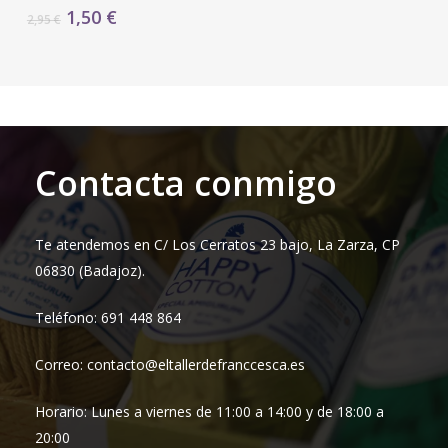
El
El
1,50
€
2,95
€
precio
precio
original
actual
era:
es:
2,95 €.
1,50 €.
Contacta conmigo
Te atendemos en C/ Los Cerratos 23 bajo, La Zarza, CP
06830 (Badajoz).
Teléfono: 691 448 864
Correo: contacto@eltallerdefranccesca.es
Horario: Lunes a viernes de 11:00 a 14:00 y de 18:00 a
20:00