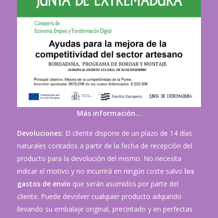
Más información…
Devoluciones:
El cliente dispone de un plazo de 14 días
naturales contados a partir de la fecha de recepción del
producto para la devolución del mismo. No necesita
indicar el motivo y no incurrirá en ningún coste salvo
los
gastos de envío
que serán asumidos por parte del
cliente. Puede devolver cualquier producto adquirido
llevando su embalaje original, precintado y en perfectas