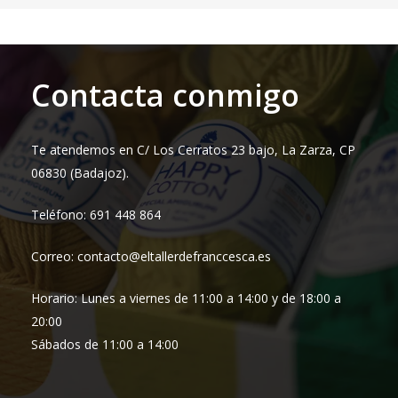
desde
48,95 €
hasta
71,95 €
Contacta conmigo
Te atendemos en C/ Los Cerratos 23 bajo, La Zarza, CP
06830 (Badajoz).
Teléfono: 691 448 864
Correo: contacto@eltallerdefranccesca.es
Horario: Lunes a viernes de 11:00 a 14:00 y de 18:00 a
20:00
Sábados de 11:00 a 14:00