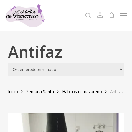
Skip
to
Men
search
account
Close
main
Menu
content
Antifaz
Inicio
Semana Santa
Hábitos de nazareno
Antifaz