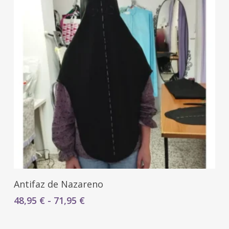
Seleccionar Opciones
Antifaz de Nazareno
Rango
48,95
€
-
71,95
€
de
precios: