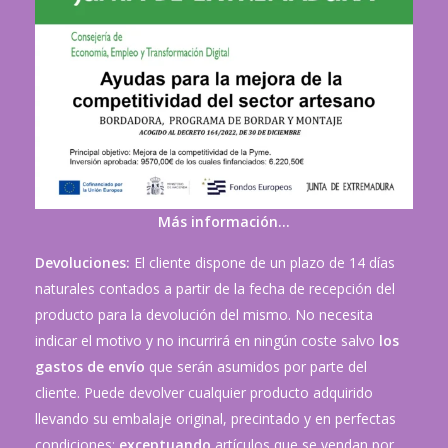
Más información…
Devoluciones:
El cliente dispone de un plazo de 14 días
naturales contados a partir de la fecha de recepción del
producto para la devolución del mismo. No necesita
indicar el motivo y no incurrirá en ningún coste salvo
los
gastos de envío
que serán asumidos por parte del
cliente. Puede devolver cualquier producto adquirido
llevando su embalaje original, precintado y en perfectas
condiciones;
exceptuando
artículos que se vendan por