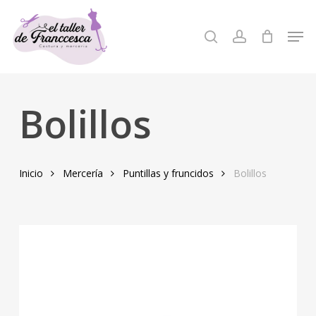
Skip
to
Men
search
account
Close
main
Menu
content
Bolillos
Inicio
Mercería
Puntillas y fruncidos
Bolillos