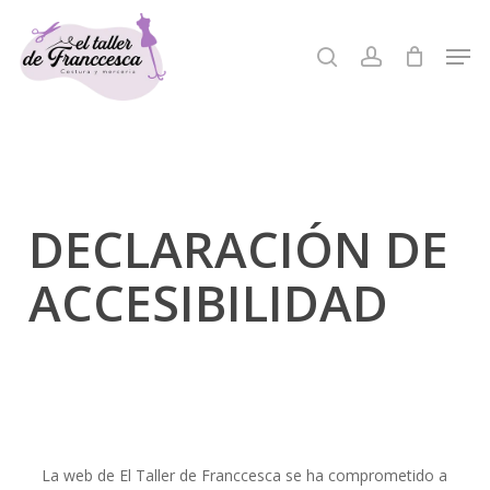
Skip
to
Men
search
account
Close
main
Menu
content
DECLARACIÓN
DE
ACCESIBILIDAD
La web de El Taller de Franccesca se ha comprometido a