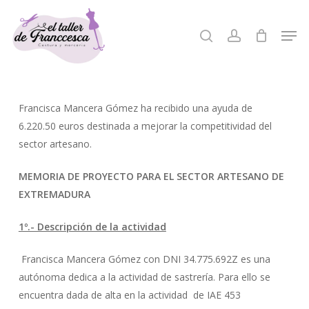
Skip
to
Men
search
account
Close
main
Menu
content
Francisca Mancera Gómez ha recibido una ayuda de
6.220.50 euros destinada a mejorar la competitividad del
sector artesano.
MEMORIA DE PROYECTO PARA EL SECTOR ARTESANO DE
EXTREMADURA
1º.- Descripción de la actividad
Francisca Mancera Gómez con DNI 34.775.692Z es una
autónoma dedica a la actividad de sastrería. Para ello se
encuentra dada de alta en la actividad de IAE 453