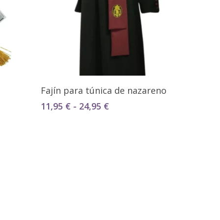
Seleccionar Opciones
Fajín para túnica de nazareno
Rango
11,95
€
-
24,95
€
de
precios:
desde
11,95 €
hasta
24,95 €