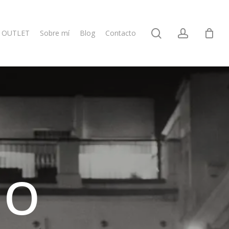
search
account
OUTLET
Sobre mí
Blog
Contacto
NO