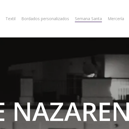
Textil
Bordados personalizados
Semana Santa
Mercería
E
NAZARE