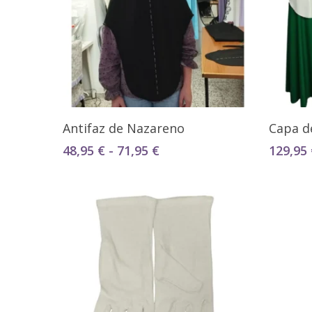
Seleccionar Opciones
Antifaz de Nazareno
Capa d
Rango
48,95
€
-
71,95
€
129,95
de
precios:
desde
48,95 €
hasta
71,95 €