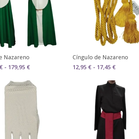
Seleccionar Opciones
Seleccionar Opciones
e Nazareno
Cíngulo de Nazareno
Rango
Rango
€
-
179,95
€
12,95
€
-
17,45
€
de
de
precios:
precios:
desde
desde
129,95 €
12,95 €
hasta
hasta
179,95 €
17,45 €