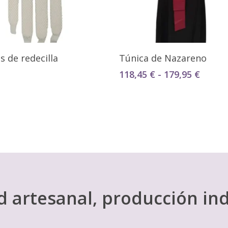
Seleccionar Opciones
Seleccionar Opciones
 de redecilla
Túnica de Nazareno
Rango
118,45
€
-
179,95
€
de
precio
desde
118,45
hasta
179,95
d artesanal, producción ind