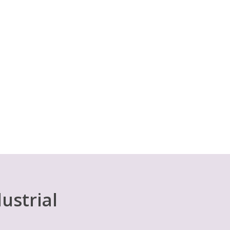
s:
 €
 €
ustrial