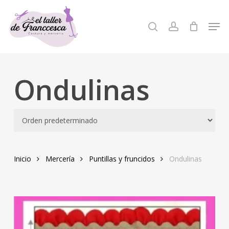
Skip
to
Men
search
account
Close
main
Menu
content
Ondulinas
Inicio
Mercería
Puntillas y fruncidos
Ondulinas