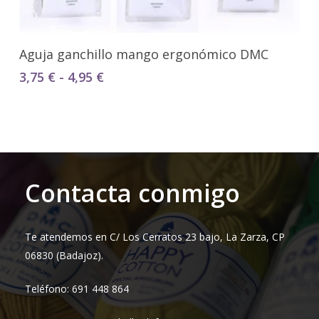
Seleccionar Opciones
Aguja ganchillo mango ergonómico DMC
Rango
3,75
€
-
4,95
€
de
precios:
desde
3,75 €
hasta
4,95 €
Contacta conmigo
Te atendemos en C/ Los Cerratos 23 bajo, La Zarza, CP
06830 (Badajoz).
Teléfono: 691 448 864