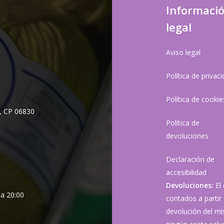
Informaci
legal
Aviso legal
Política de privac
Política de cookie
, CP 06830
Política de
devoluciones
Declaración de
accesibilidad
Devoluciones:
El
 a 20:00
contados a partir 
devolución del mis