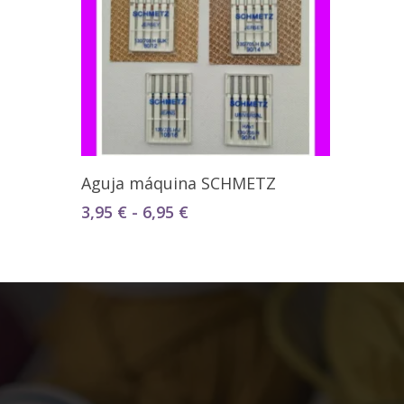
Seleccionar Opciones
Aguja máquina SCHMETZ
Rango
3,95
€
-
6,95
€
de
precios:
desde
3,95 €
hasta
6,95 €