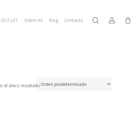
search
account
OUTLET
Sobre mí
Blog
Contacto
 el único resultado