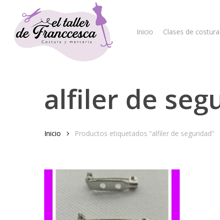
Skip
to
main
Inicio
Clases de costura
content
alfiler de seg
Hit enter to search or ESC to close
Inicio
Productos etiquetados “alfiler de seguridad”