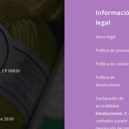
Informaci
legal
Aviso legal
Política de privac
Política de cookie
, CP 06830
Política de
devoluciones
Declaración de
accesibilidad
Devoluciones:
El
 a 20:00
contados a partir 
devolución del mis