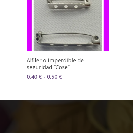
Seleccionar Opciones
Alfiler o imperdible de
seguridad “Cose”
Rango
0,40
€
-
0,50
€
de
precios:
desde
0,40 €
hasta
0,50 €