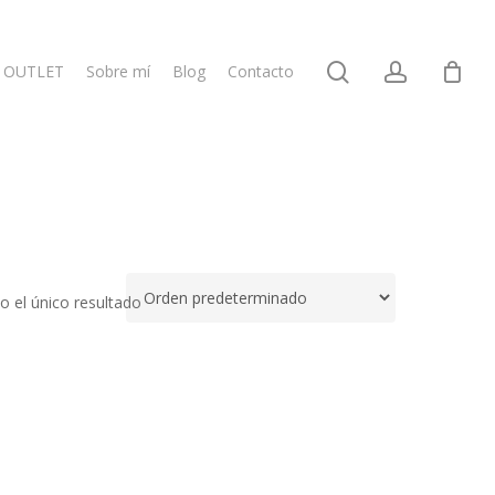
search
account
OUTLET
Sobre mí
Blog
Contacto
 el único resultado