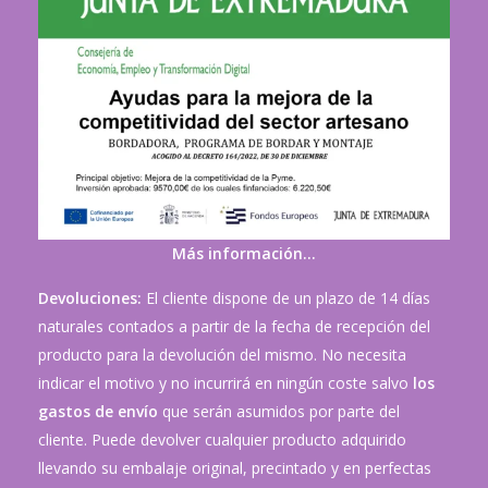
Más información…
Devoluciones:
El cliente dispone de un plazo de 14 días
naturales contados a partir de la fecha de recepción del
producto para la devolución del mismo. No necesita
indicar el motivo y no incurrirá en ningún coste salvo
los
gastos de envío
que serán asumidos por parte del
cliente. Puede devolver cualquier producto adquirido
llevando su embalaje original, precintado y en perfectas