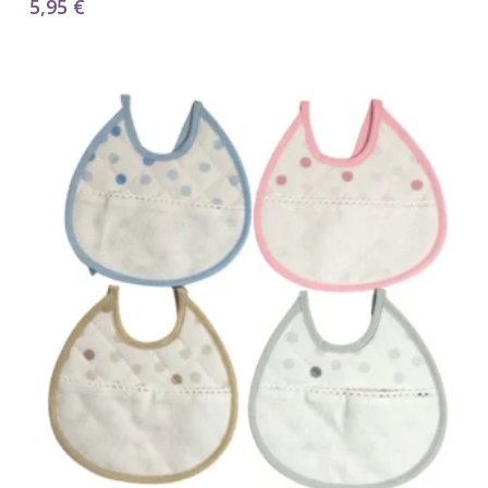
5,95
€