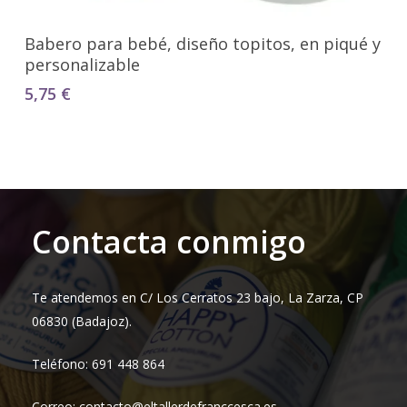
Seleccionar Opciones
Babero para bebé, diseño topitos, en piqué y
personalizable
5,75
€
Contacta conmigo
Te atendemos en C/ Los Cerratos 23 bajo, La Zarza, CP
06830 (Badajoz).
Teléfono: 691 448 864
Correo: contacto@eltallerdefranccesca.es