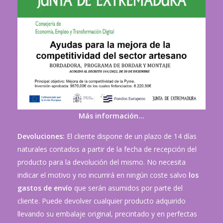
Más información…
Devoluciones:
El cliente dispone de un plazo de 14 días
naturales contados a partir de la fecha de recepción del
producto para la devolución del mismo. No necesita
indicar el motivo y no incurrirá en ningún coste salvo
los
gastos de envío
que serán asumidos por parte del
cliente. Puede devolver cualquier producto adquirido
llevando su embalaje original, precintado y en perfectas