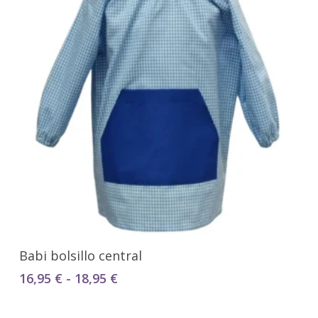
Seleccionar Opciones
Babi bolsillo central
Rango
16,95
€
-
18,95
€
de
precios: