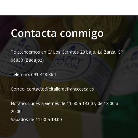
desde
16,95 €
hasta
18,95 €
Contacta conmigo
Te atendemos en C/ Los Cerratos 23 bajo, La Zarza, CP
06830 (Badajoz).
Teléfono: 691 448 864
Correo: contacto@eltallerdefranccesca.es
Horario: Lunes a viernes de 11:00 a 14:00 y de 18:00 a
20:00
Sábados de 11:00 a 14:00