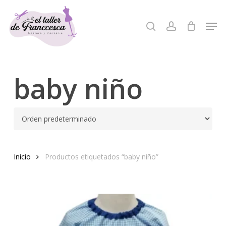
Skip
to
Men
search
account
Close
main
Menu
content
baby niño
Inicio
Productos etiquetados “baby niño”