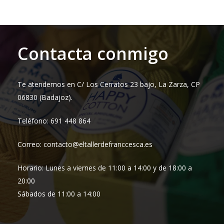
desde
12,95 €
hasta
17,45 €
Contacta conmigo
Te atendemos en C/ Los Cerratos 23 bajo, La Zarza, CP
06830 (Badajoz).
Teléfono: 691 448 864
Correo: contacto@eltallerdefranccesca.es
Horario: Lunes a viernes de 11:00 a 14:00 y de 18:00 a
20:00
Sábados de 11:00 a 14:00