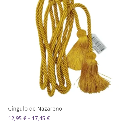
Seleccionar Opciones
Cíngulo de Nazareno
Rango
12,95
€
-
17,45
€
de
precios: