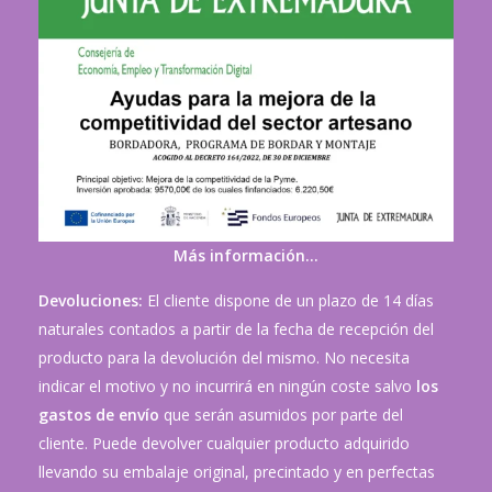
Más información…
Devoluciones:
El cliente dispone de un plazo de 14 días
naturales contados a partir de la fecha de recepción del
producto para la devolución del mismo. No necesita
indicar el motivo y no incurrirá en ningún coste salvo
los
gastos de envío
que serán asumidos por parte del
cliente. Puede devolver cualquier producto adquirido
llevando su embalaje original, precintado y en perfectas