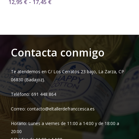
Rango
12,95
€
-
17,45
€
de
precios:
desde
12,95 €
hasta
17,45 €
Contacta conmigo
Te atendemos en C/ Los Cerratos 23 bajo, La Zarza, CP
06830 (Badajoz).
Teléfono: 691 448 864
Correo: contacto@eltallerdefranccesca.es
Horario: Lunes a viernes de 11:00 a 14:00 y de 18:00 a
20:00