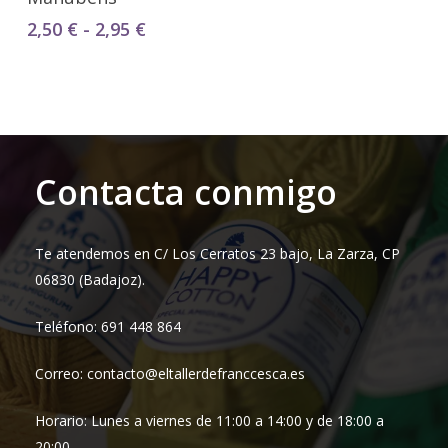
Rango
2,50
€
-
2,95
€
de
precios:
desde
2,50 €
hasta
2,95 €
Contacta conmigo
Te atendemos en C/ Los Cerratos 23 bajo, La Zarza, CP
06830 (Badajoz).
Teléfono: 691 448 864
Correo: contacto@eltallerdefranccesca.es
Horario: Lunes a viernes de 11:00 a 14:00 y de 18:00 a
20:00