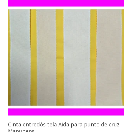
Seleccionar Opciones
Cinta entredós tela Aida para punto de cruz
Manubens