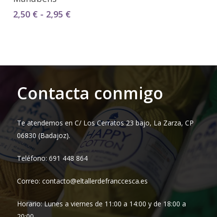
Rango
2,50
€
-
2,95
€
de
precios:
desde
2,50 €
hasta
2,95 €
Contacta conmigo
Te atendemos en C/ Los Cerratos 23 bajo, La Zarza, CP
06830 (Badajoz).
Teléfono: 691 448 864
Correo: contacto@eltallerdefranccesca.es
Horario: Lunes a viernes de 11:00 a 14:00 y de 18:00 a
20:00