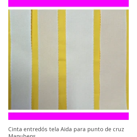
Seleccionar Opciones
Cinta entredós tela Aida para punto de cruz
Manubens