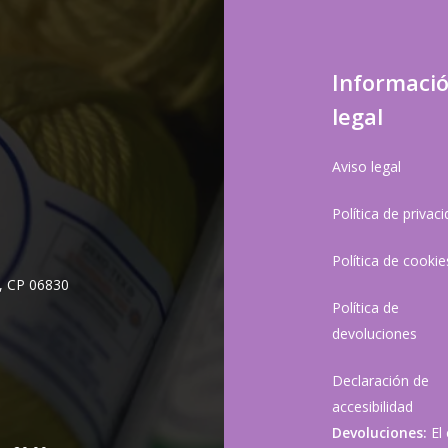
Informaci
legal
Aviso legal
Política de privac
Política de cookie
, CP 06830
Política de
devoluciones
Declaración de
accesibilidad
Devoluciones:
El