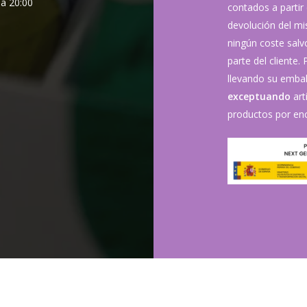
 a 20:00
contados a partir 
devolución del mis
ningún coste sal
parte del cliente.
llevando su embala
exceptuando
art
productos por enc