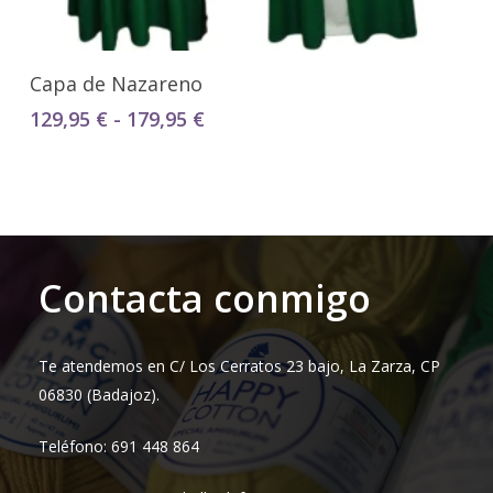
Seleccionar Opciones
Capa de Nazareno
Rango
129,95
€
-
179,95
€
de
precios:
desde
129,95 €
hasta
179,95 €
Contacta conmigo
Te atendemos en C/ Los Cerratos 23 bajo, La Zarza, CP
06830 (Badajoz).
Teléfono: 691 448 864