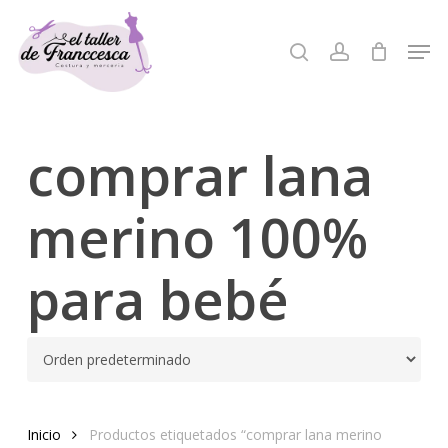
Skip
to
Men
search
account
Close
main
Menu
content
comprar lana
merino 100%
para bebé
Inicio
Productos etiquetados “comprar lana merino