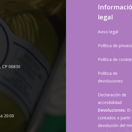
Informaci
legal
Aviso legal
Política de privac
Política de cookie
, CP 06830
Política de
devoluciones
Declaración de
accesibilidad
Devoluciones:
El
 a 20:00
contados a partir 
devolución del mis