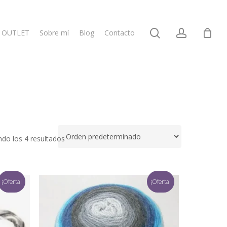
search
account
OUTLET
Sobre mí
Blog
Contacto
do los 4 resultados
¡Oferta!
¡Oferta!