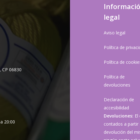
Informaci
legal
Aviso legal
Política de privac
Política de cookie
, CP 06830
Política de
devoluciones
Declaración de
accesibilidad
Devoluciones:
El
 a 20:00
contados a partir 
devolución del mis