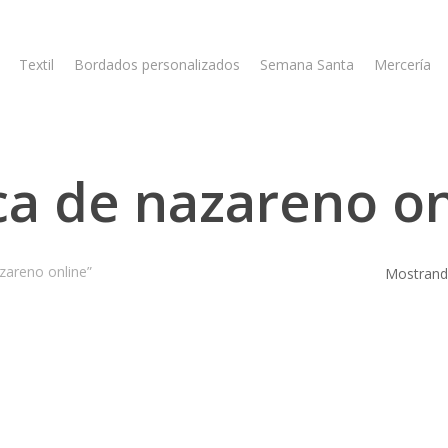
Textil
Bordados personalizados
Semana Santa
Mercería
ca de nazareno on
zareno online”
Mostrando