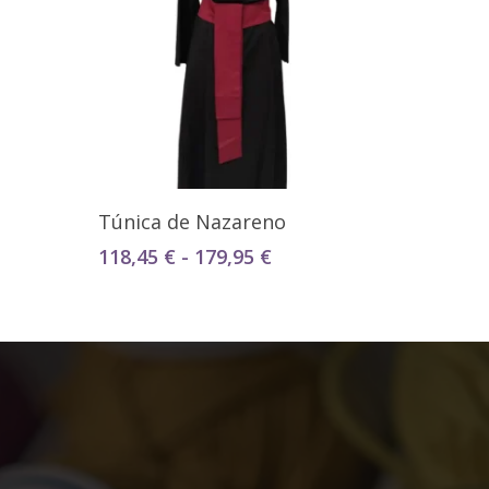
Seleccionar Opciones
Túnica de Nazareno
Rango
118,45
€
-
179,95
€
de
precios:
desde
118,45 €
hasta
179,95 €