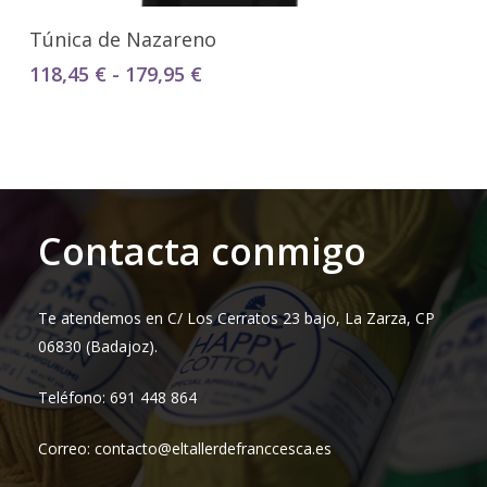
Seleccionar Opciones
Túnica de Nazareno
Rango
118,45
€
-
179,95
€
de
precios:
desde
118,45 €
hasta
179,95 €
Contacta conmigo
Te atendemos en C/ Los Cerratos 23 bajo, La Zarza, CP
06830 (Badajoz).
Teléfono: 691 448 864
Correo: contacto@eltallerdefranccesca.es