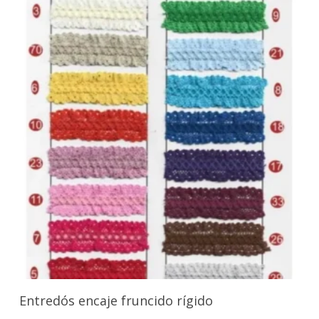
Seleccionar Opciones
Entredós encaje fruncido rígido