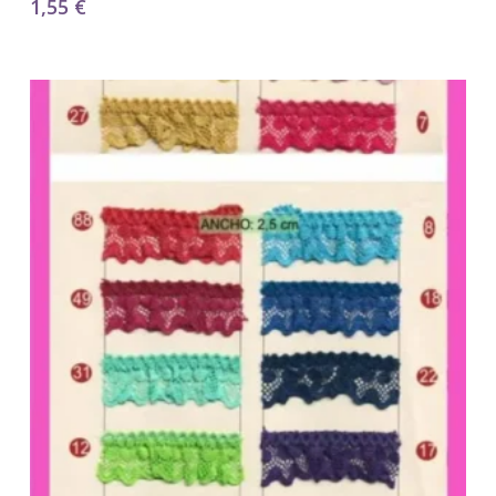
1,55
€