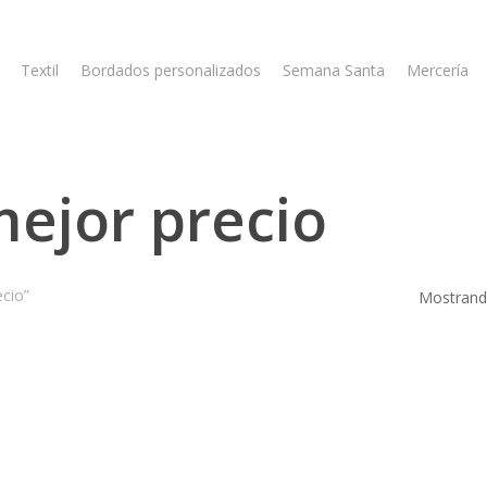
Textil
Bordados personalizados
Semana Santa
Mercería
 mejor precio
ecio”
Mostrando