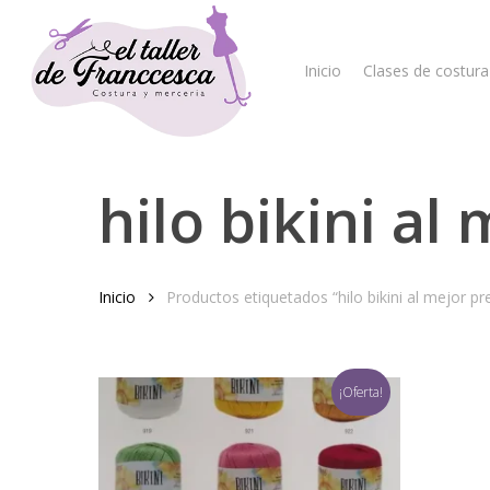
Skip
to
main
Inicio
Clases de costura
content
hilo bikini al
Hit enter to search or ESC to close
Inicio
Productos etiquetados “hilo bikini al mejor pr
¡Oferta!