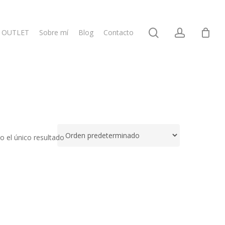
search
account
OUTLET
Sobre mí
Blog
Contacto
 el único resultado