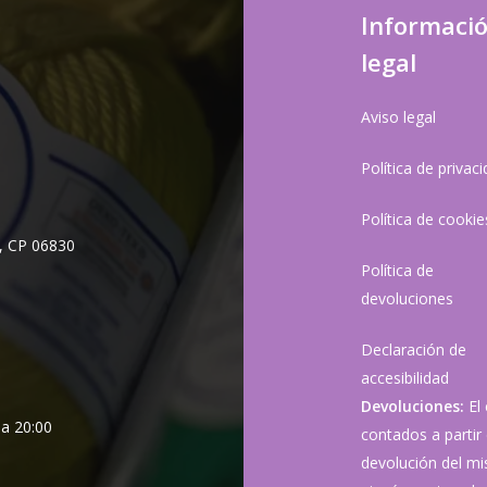
Informaci
legal
Aviso legal
Política de privac
Política de cookie
, CP 06830
Política de
devoluciones
Declaración de
accesibilidad
Devoluciones:
El
 a 20:00
contados a partir 
devolución del mis