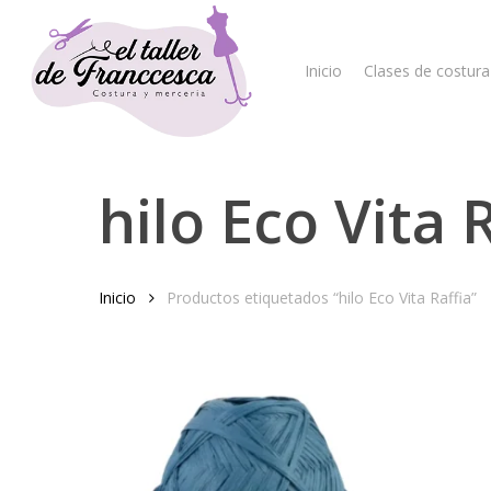
Skip
to
main
Inicio
Clases de costura
content
hilo Eco Vita 
Hit enter to search or ESC to close
Inicio
Productos etiquetados “hilo Eco Vita Raffia”