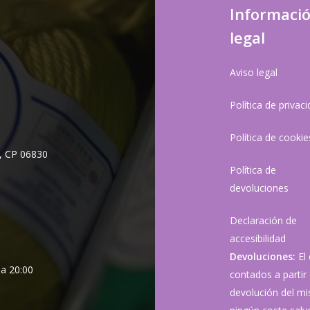
Informaci
legal
Aviso legal
Política de privac
Política de cookie
, CP 06830
Política de
devoluciones
Declaración de
accesibilidad
Devoluciones:
El
 a 20:00
contados a partir 
devolución del mis