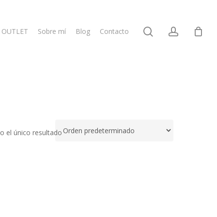
search
account
OUTLET
Sobre mí
Blog
Contacto
 el único resultado