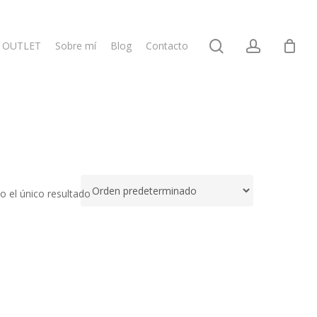
search
account
OUTLET
Sobre mí
Blog
Contacto
 el único resultado