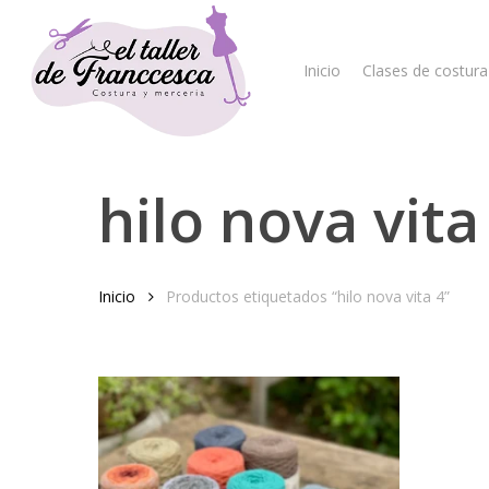
Skip
to
main
Inicio
Clases de costura
content
hilo nova vita
Hit enter to search or ESC to close
Inicio
Productos etiquetados “hilo nova vita 4”