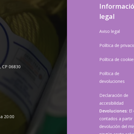
Informaci
legal
Aviso legal
Política de privac
Política de cookie
, CP 06830
Política de
devoluciones
Declaración de
accesibilidad
Devoluciones:
El
 a 20:00
contados a partir 
devolución del mis