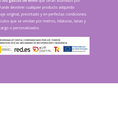
vo
los gastos de envío
que serán asumidos por
 Puede devolver cualquier producto adquirido
je original, precintado y en perfectas condiciones;
ículos que se vendan por metros, hilaturas, lanas y
argo o personalizados.