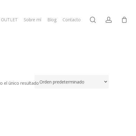
search
account
OUTLET
Sobre mí
Blog
Contacto
 el único resultado