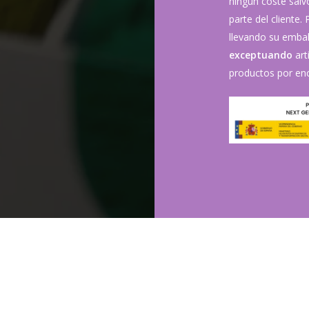
ningún coste sal
parte del cliente.
llevando su embala
exceptuando
art
productos por enc