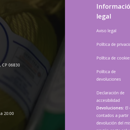
Informaci
legal
Aviso legal
Política de privac
Política de cookie
, CP 06830
Política de
devoluciones
Declaración de
accesibilidad
Devoluciones:
El
 a 20:00
contados a partir 
devolución del mis