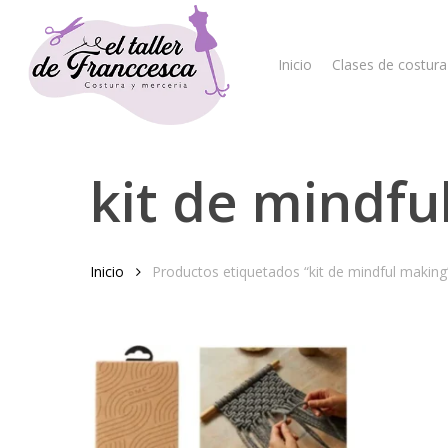
Skip
to
main
Inicio
Clases de costura
content
kit de mindfu
Hit enter to search or ESC to close
Inicio
Productos etiquetados “kit de mindful making