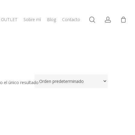
search
account
OUTLET
Sobre mí
Blog
Contacto
 el único resultado