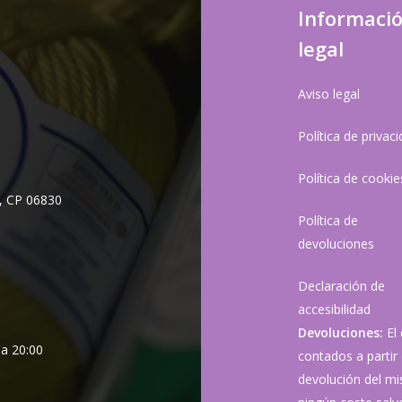
Informaci
legal
Aviso legal
Política de privac
Política de cookie
, CP 06830
Política de
devoluciones
Declaración de
accesibilidad
Devoluciones:
El
 a 20:00
contados a partir 
devolución del mis