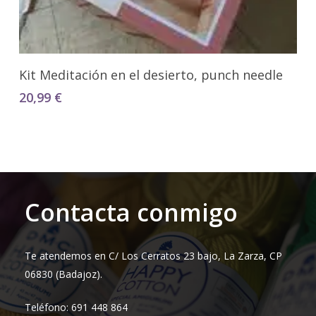
Añadir Al Carrito
Kit Meditación en el desierto, punch needle
20,99
€
Contacta conmigo
Te atendemos en C/ Los Cerratos 23 bajo, La Zarza, CP
06830 (Badajoz).
Teléfono: 691 448 864