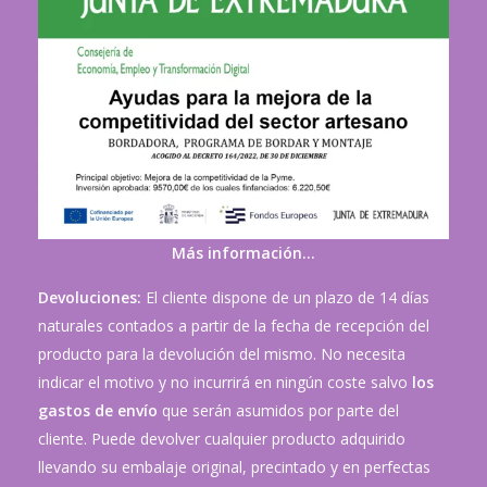
Más información…
Devoluciones:
El cliente dispone de un plazo de 14 días
naturales contados a partir de la fecha de recepción del
producto para la devolución del mismo. No necesita
indicar el motivo y no incurrirá en ningún coste salvo
los
gastos de envío
que serán asumidos por parte del
cliente. Puede devolver cualquier producto adquirido
llevando su embalaje original, precintado y en perfectas