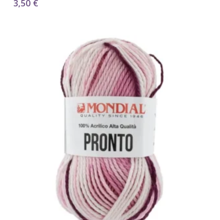
3,50
€