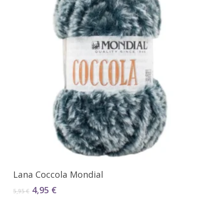
Seleccionar Opciones
Lana Coccola Mondial
El
El
4,95
€
5,95
€
precio
precio
original
actual