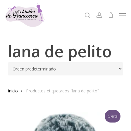
Skip
to
Men
search
account
Close
main
Menu
content
lana de pelito
Inicio
Productos etiquetados “lana de pelito”
¡Oferta!