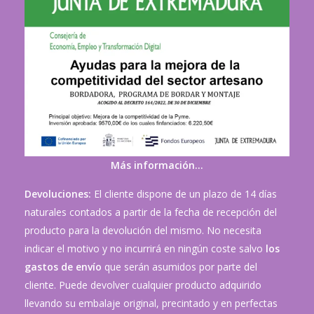
Más información…
Devoluciones:
El cliente dispone de un plazo de 14 días
naturales contados a partir de la fecha de recepción del
producto para la devolución del mismo. No necesita
indicar el motivo y no incurrirá en ningún coste salvo
los
gastos de envío
que serán asumidos por parte del
cliente. Puede devolver cualquier producto adquirido
llevando su embalaje original, precintado y en perfectas