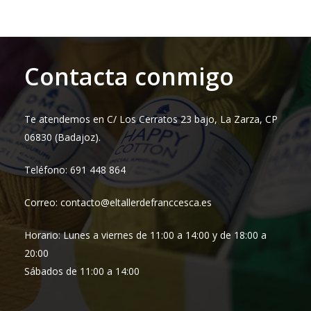
era:
es:
5,95 €.
4,95 €.
Contacta conmigo
Te atendemos en C/ Los Cerratos 23 bajo, La Zarza, CP
06830 (Badajoz).
Teléfono: 691 448 864
Correo: contacto@eltallerdefranccesca.es
Horario: Lunes a viernes de 11:00 a 14:00 y de 18:00 a
20:00
Sábados de 11:00 a 14:00