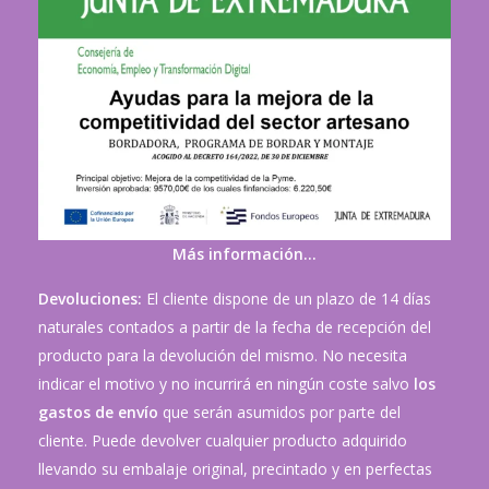
Más información…
Devoluciones:
El cliente dispone de un plazo de 14 días
naturales contados a partir de la fecha de recepción del
producto para la devolución del mismo. No necesita
indicar el motivo y no incurrirá en ningún coste salvo
los
gastos de envío
que serán asumidos por parte del
cliente. Puede devolver cualquier producto adquirido
llevando su embalaje original, precintado y en perfectas