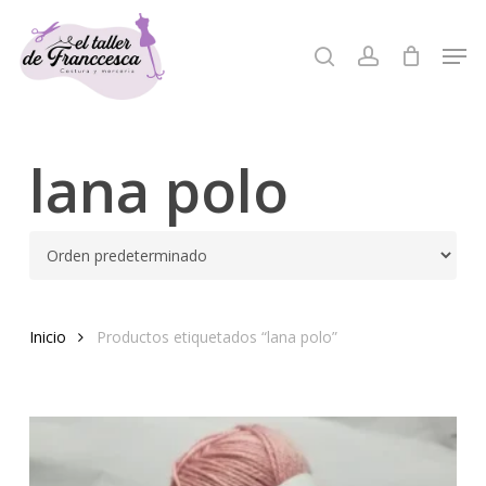
Skip
to
Men
search
account
Close
main
Menu
content
lana polo
Inicio
Productos etiquetados “lana polo”