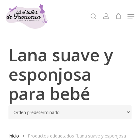
Skip
to
Men
search
account
Close
main
Menu
content
Lana suave y
esponjosa
para bebé
Inicio
Productos etiquetados “Lana suave y esponjosa