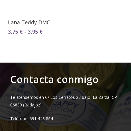
Seleccionar Opciones
Lana Teddy DMC
Rango
3,75
€
-
3,95
€
de
precios:
desde
3,75 €
hasta
3,95 €
Contacta conmigo
Te atendemos en C/ Los Cerratos 23 bajo, La Zarza, CP
06830 (Badajoz).
Teléfono: 691 448 864