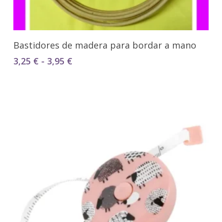
Seleccionar Opciones
Bastidores de madera para bordar a mano
Rango
3,25
€
-
3,95
€
de
precios:
desde
3,25 €
hasta
3,95 €