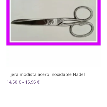
Seleccionar Opciones
Tijera modista acero inoxidable Nadel
Rango
14,50
€
-
15,95
€
de
precios:
desde
14,50 €