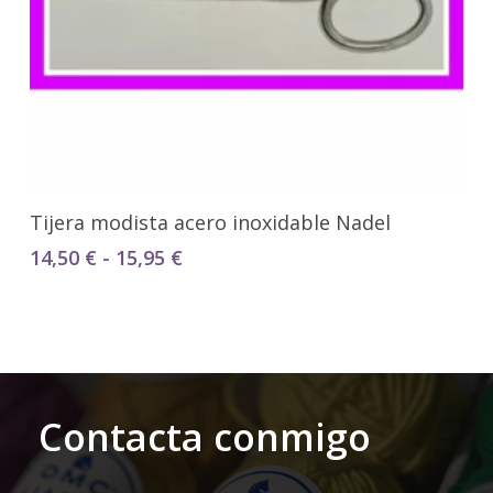
Seleccionar Opciones
Tijera modista acero inoxidable Nadel
Rango
14,50
€
-
15,95
€
de
precios:
desde
14,50 €
hasta
15,95 €
Contacta conmigo