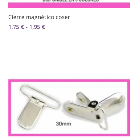
Seleccionar Opciones
Cierre magnético coser
Rango
1,75
€
-
1,95
€
de
precios:
desde
1,75 €
hasta
1,95 €