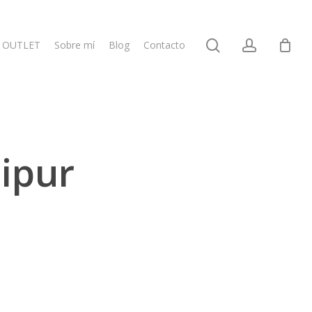
search
account
OUTLET
Sobre mí
Blog
Contacto
ipur