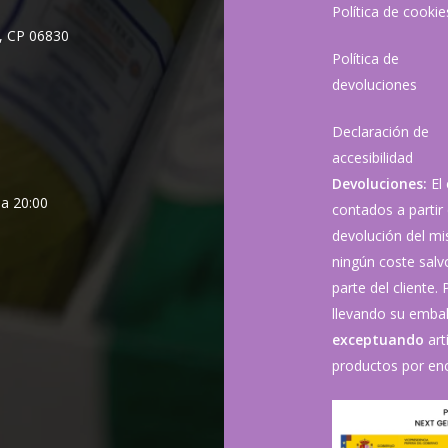
Política de cookie
, CP 06830
Política de
devoluciones
Declaración de
accesibilidad
Devoluciones:
El
 a 20:00
contados a partir 
devolución del mis
ningún coste sal
parte del cliente.
llevando su embala
exceptuando
art
productos por enc