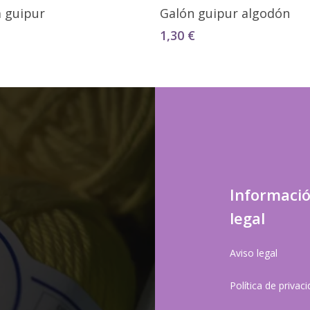
Seleccionar Opciones
Seleccionar Opciones
a guipur
Galón guipur algodón
1,30
€
Informaci
legal
Aviso legal
Política de privac