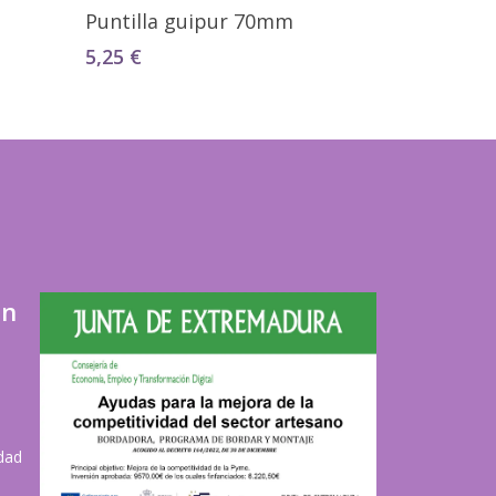
Seleccionar Opciones
Puntilla guipur 70mm
5,25
€
ón
idad