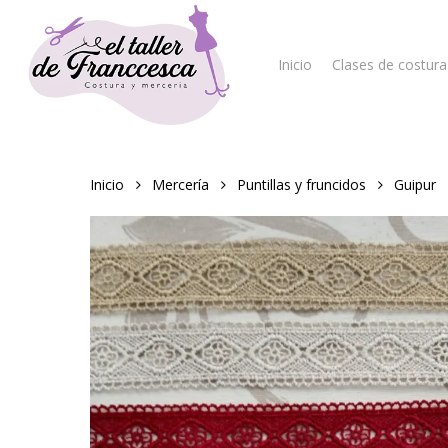
Skip
to
main
Inicio
Clases de costura
content
Hit enter to search or ESC to close
Inicio
Mercería
Puntillas y fruncidos
Guipur