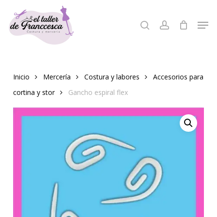
Skip
to
Men
search
account
Close
main
Menu
content
Inicio
Mercería
Costura y labores
Accesorios para
cortina y stor
Gancho espiral flex