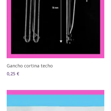
Seleccionar Opciones
Gancho cortina techo
0,25
€