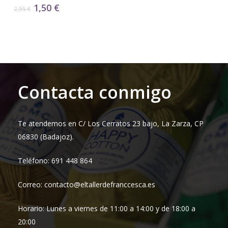
El
El
1,50
€
2,95
€
precio
precio
original
actual
era:
es:
2,95 €.
1,50 €.
Contacta conmigo
Te atendemos en C/ Los Cerratos 23 bajo, La Zarza, CP
06830 (Badajoz).
Teléfono: 691 448 864
Correo: contacto@eltallerdefranccesca.es
Horario: Lunes a viernes de 11:00 a 14:00 y de 18:00 a
20:00