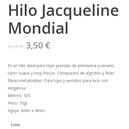
Hilo Jacqueline
Mondial
El
El
3,50
€
4,20
€
precio
precio
original
actual
Es un hilo ideal para tejer prendas de primavera y verano,
era:
es:
tacto suave y muy fresco. Compuesto de algodón y finas
4,20 €.
3,50 €.
fibras metalizadas. Crea tops y vestidos para lucir con
elegancia.
Metros: 105.
Peso: 50gr.
Aguja: 3mm a 4mm.
Color