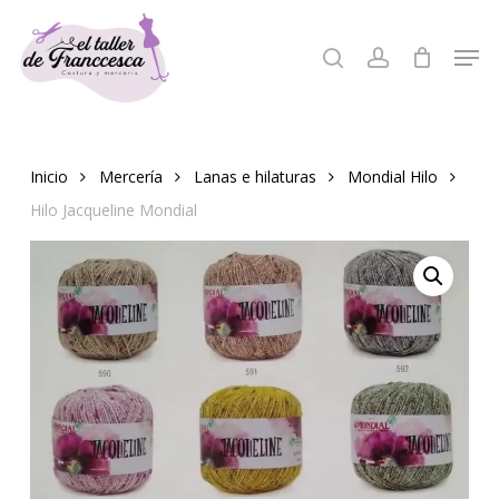
Skip
to
Men
search
account
Close
main
Menu
content
Inicio
Mercería
Lanas e hilaturas
Mondial Hilo
Hilo Jacqueline Mondial