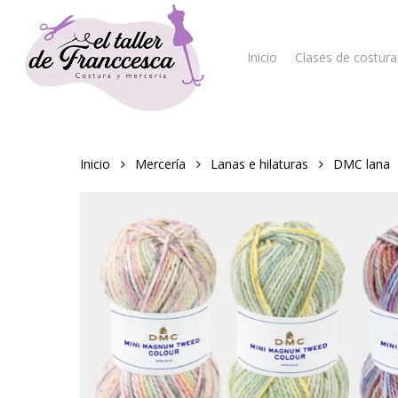
Skip
to
main
Inicio
Clases de costura
content
Hit enter to search or ESC to close
Inicio
Mercería
Lanas e hilaturas
DMC lana