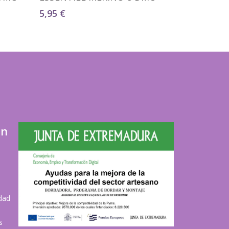
5,95
€
ón
idad
s