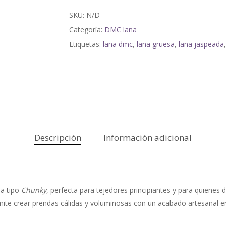
SKU:
N/D
Categoría:
DMC lana
Etiquetas:
lana dmc
,
lana gruesa
,
lana jaspeada
Descripción
Información adicional
sa tipo
Chunky
, perfecta para tejedores principiantes y para quienes 
mite crear prendas cálidas y voluminosas con un acabado artesanal e