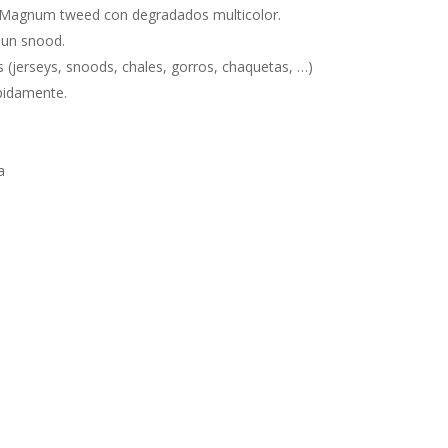
a Magnum tweed con degradados multicolor.
 un snood.
(jerseys, snoods, chales, gorros, chaquetas, …)
ápidamente.
a