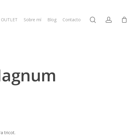
search
account
OUTLET
Sobre mí
Blog
Contacto
Magnum
 tricot.