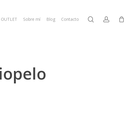
search
account
OUTLET
Sobre mí
Blog
Contacto
ciopelo