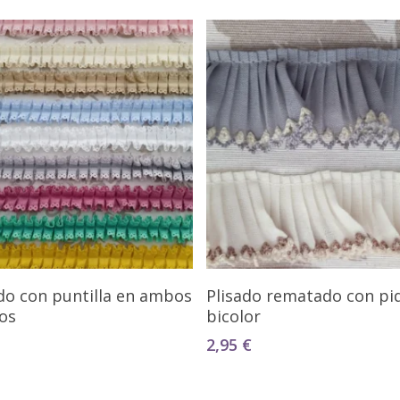
Seleccionar Opciones
Seleccionar Opciones
do con puntilla en ambos
Plisado rematado con piq
os
bicolor
2,95
€