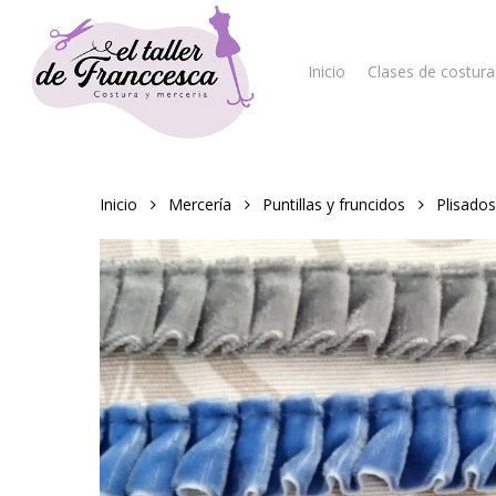
Skip
to
main
Inicio
Clases de costura
content
Hit enter to search or ESC to close
Inicio
Mercería
Puntillas y fruncidos
Plisados