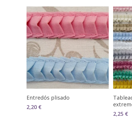
Seleccionar Opciones
Entredós plisado
Tablea
extrem
2,20
€
2,25
€