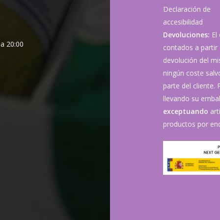
Declaración de
accesibilidad
Devoluciones:
El
 a 20:00
contados a partir 
devolución del mis
ningún coste sal
parte del cliente.
llevando su embala
exceptuando
art
productos por enc