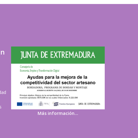
ón
idad
s
Más información…