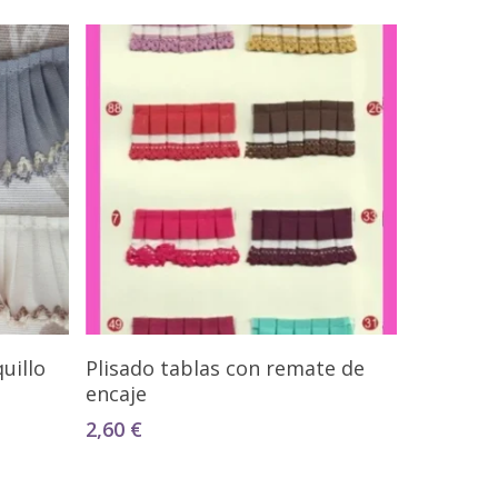
Seleccionar Opciones
uillo
Plisado tablas con remate de
encaje
2,60
€