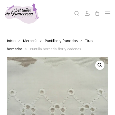
Skip
to
Men
search
account
Close
main
Menu
content
Inicio
Mercería
Puntillas y fruncidos
Tiras
bordadas
Puntilla bordada flor y cadenas