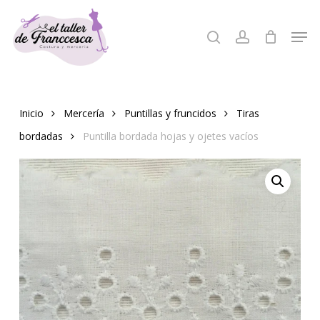
Skip
to
Men
search
account
Close
main
Menu
content
Inicio
Mercería
Puntillas y fruncidos
Tiras
bordadas
Puntilla bordada hojas y ojetes vacíos