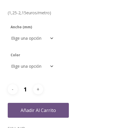
de
precios:
(1,25-2,15euros/metro)
desde
1,25 €
Ancho (mm)
hasta
2,15 €
Color
Añadir Al Carrito