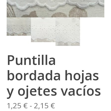
Puntilla
bordada hojas
y ojetes vacíos
Rango
1,25
€
-
2,15
€