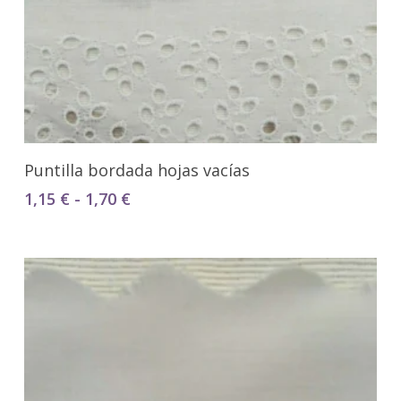
Seleccionar Opciones
Puntilla bordada hojas vacías
Rango
1,15
€
-
1,70
€
de
precios:
desde
1,15 €
hasta
1,70 €