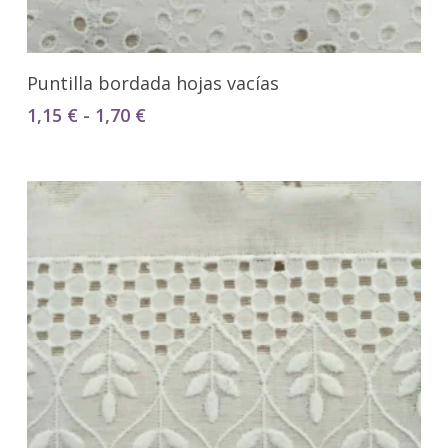
Seleccionar Opciones
Puntilla bordada hojas vacías
Rango
1,15
€
-
1,70
€
de
precios:
desde
1,15 €
hasta
1,70 €