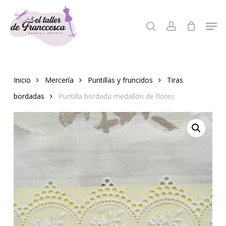
Skip
to
Men
search
account
Close
main
Menu
content
Inicio
Mercería
Puntillas y fruncidos
Tiras
bordadas
Puntilla bordada medallón de flores