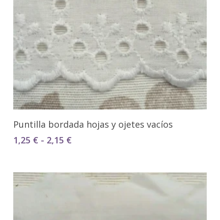
Seleccionar Opciones
Puntilla bordada hojas y ojetes vacíos
Rango
1,25
€
-
2,15
€
de
precios:
desde
1,25 €
hasta
2,15 €